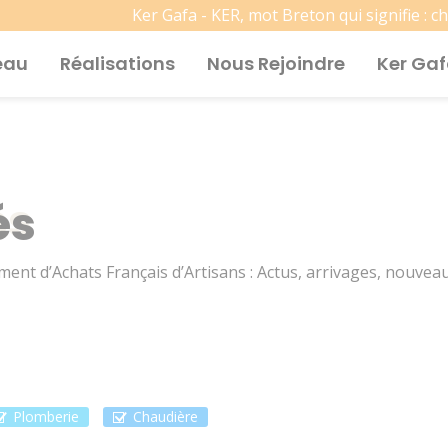
Ker Gafa - KER, mot Breton qui signifie : c
eau
Réalisations
Nous Rejoindre
Ker Ga
és
ent d’Achats Français d’Artisans : Actus, arrivages, nouvea
Plomberie
Chaudière