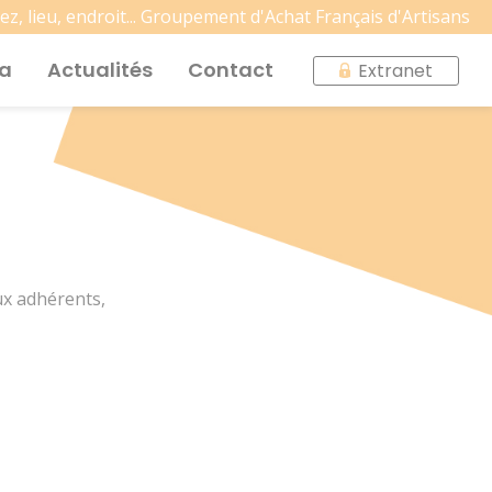
hez, lieu, endroit... Groupement d'Achat Français d'Artisans
fa
Actualités
Contact
Extranet
ux adhérents,