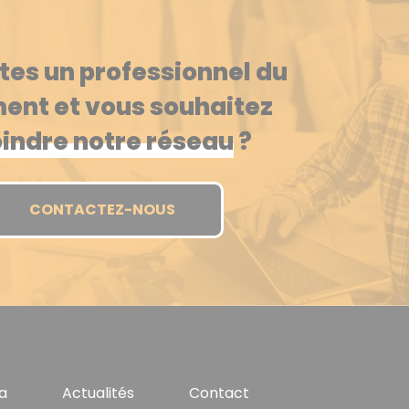
tes un professionnel du
ent et vous souhaitez
oindre notre réseau
?
CONTACTEZ-NOUS
a
Actualités
Contact