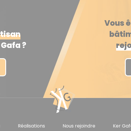
Vous ê
rtisan
bâtim
Gafa ?
rej
u
Réalisations
Nous rejoindre
Ker Gaf