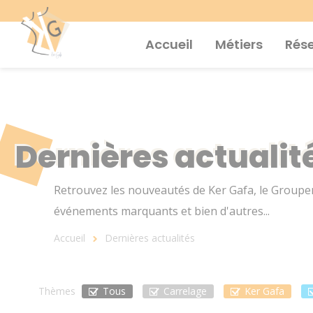
Aller
au
contenu
principal
Accueil
Métiers
Rés
Dernières actualit
Retrouvez les nouveautés de Ker Gafa, le Groupem
événements marquants et bien d'autres...
Fil
Accueil
Dernières actualités
d'Ariane
Thèmes
Tous
Carrelage
Ker Gafa