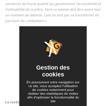
sanitaires de haute qualité qui garantissent l’accessibilité et
l’utilisabilité de la pièce. Faire sa toilette doit être avant tout
un moment de détente. Cela ne doit pas se transformer en
parcours du combattant ».
Gestion des
cookies
En poursuivant votre navigation sur
ce site, vous acceptez l'utilisation
de cookies notamment pour
réaliser des statistiques de visites
afin d'optimiser la fonctionnalité du
site
Le revêtement du sol.
Quelle que soit sa matière,