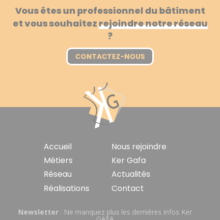
Vous êtes un professionnel du bâtiment
et vous souhaitez
rejoindre notre réseau
?
CONTACTEZ-NOUS
Navigation
Accueil
Nous rejoindre
principale
Métiers
Ker Gafa
Réseau
Actualités
Réalisations
Contact
Newsletter
: Ne manquez plus les dernières infos Ker
GAFA