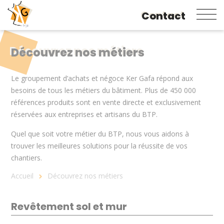
Contact
Aller
au
contenu
Découvrez nos métiers
principal
Le groupement d’achats et négoce Ker Gafa répond aux
besoins de tous les métiers du bâtiment. Plus de 450 000
références produits sont en vente directe et exclusivement
réservées aux entreprises et artisans du BTP.
Quel que soit votre métier du BTP, nous vous aidons à
trouver les meilleures solutions pour la réussite de vos
chantiers.
Fil
Accueil
Découvrez nos métiers
d'Ariane
Revêtement sol et mur