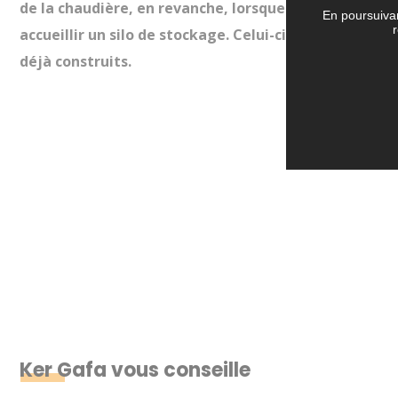
de la chaudière, en revanche, lorsque l’alimentation
En poursuivan
r
accueillir un silo de stockage. Celui-ci est à install
déjà construits.
Ker Gafa vous conseille