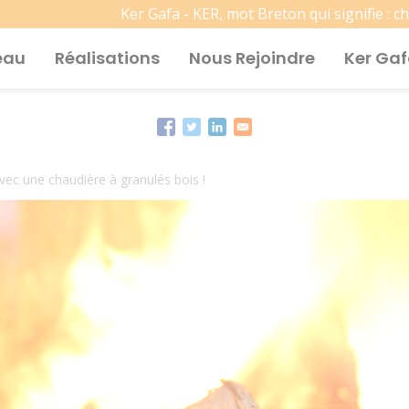
Ker Gafa - KER, mot Breton qui signifie : c
eau
Réalisations
Nous Rejoindre
Ker Ga
vec une chaudière à granulés bois !