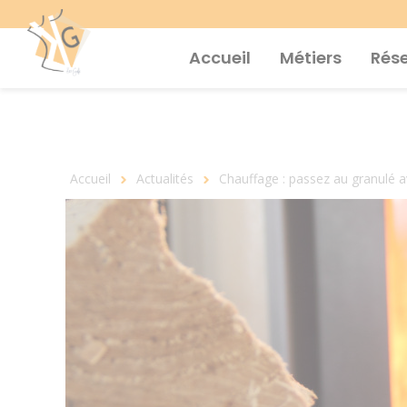
Aller
au
contenu
principal
Accueil
Métiers
Rés
Fil
Accueil
Actualités
Chauffage : passez au granulé a
d'Ariane