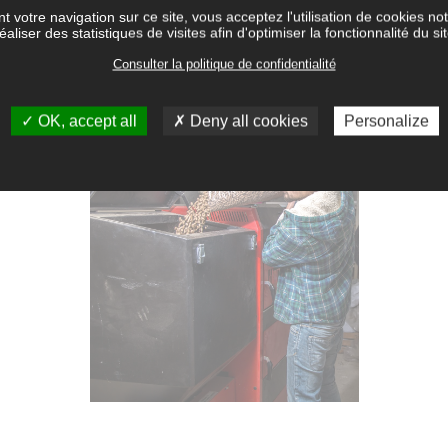
 en granulés est automatisée, il faut pouvoir disposer 
t votre navigation sur ce site, vous acceptez l'utilisation de cookies 
éaliser des statistiques de visites afin d'optimiser la fonctionnalité du si
er à proximité de la chaudière ou dans une pièce de réserv
Consulter la politique de confidentialité
OK, accept all
Deny all cookies
Personalize