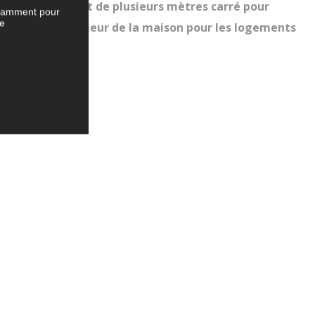
d’un emplacement de plusieurs mètres carré pour
notamment pour
te
e, voire à l’extérieur de la maison pour les logements