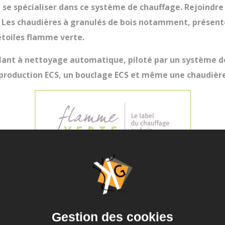
e se spécialiser dans ce système de chauffage. Rejoindre
ifs. Les chaudières à granulés de bois notamment, prése
étoiles flamme verte.
dulant à nettoyage automatique, piloté par un système 
 production ECS, un bouclage ECS et même une chaudière
 dès le début du projet
anulés
de bois
peut avoir un point faible : son encombr
lumineux. Si pour une
chaudière à granulés
à rechargeme
Gestion des cookies