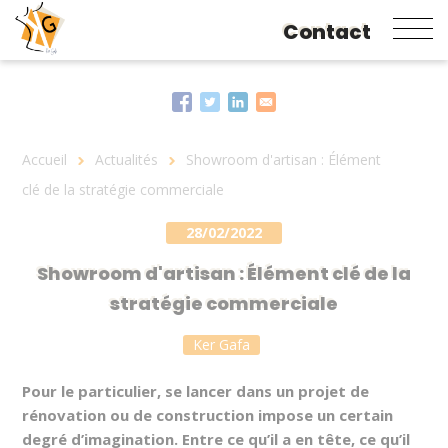
Contact
Aller
au
contenu
principal
Fil
Accueil
Actualités
Showroom d'artisan : Élément
d'Ariane
clé de la stratégie commerciale
28/02/2022
Showroom d'artisan : Élément clé de la
stratégie commerciale
Ker Gafa
Pour le particulier, se lancer dans un projet de
rénovation ou de construction impose un certain
degré d’imagination. Entre ce qu’il a en tête, ce qu’il