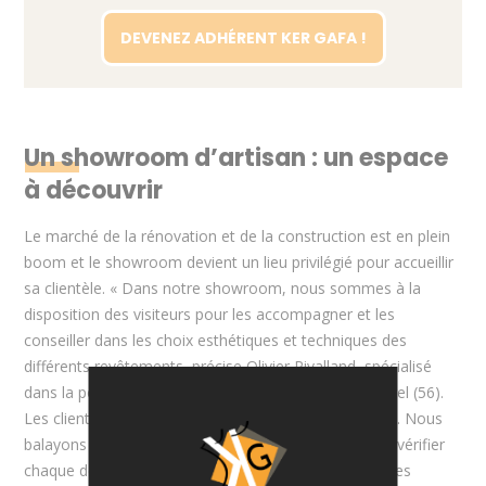
DEVENEZ ADHÉRENT KER GAFA !
Un showroom d’artisan : un espace
à découvrir
Le marché de la rénovation et de la construction est en plein
boom et le showroom devient un lieu privilégié pour accueillir
sa clientèle. « Dans notre showroom, nous sommes à la
disposition des visiteurs pour les accompagner et les
conseiller dans les choix esthétiques et techniques des
différents revêtements, précise Olivier Rivalland, spécialisé
dans la pose et la vente de carrelage et faïence à Férel (56).
Les clients bénéficient d'un rendez-vous personnalisé. Nous
balayons avec eux l’ensemble de leur projet, pour en vérifier
chaque détail. Nous sommes là pour les guider vers les